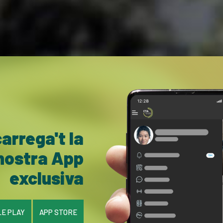
arrega't la
nostra App
exclusiva
E PLAY
APP STORE