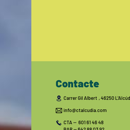
Contacte
Carrer Gil Albert
, 46250 L'Alcúd
info@ctalcudia.com
CTA -- 601 61 46 48
BAR -- 642 88 03 92